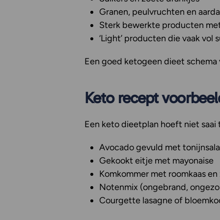
Granen, peulvruchten en aard
Sterk bewerkte producten met
‘Light’ producten die vaak vol 
Een goed ketogeen dieet schema vo
Keto recept voorbee
Een keto dieetplan hoeft niet saai t
Avocado gevuld met tonijnsal
Gekookt eitje met mayonaise
Komkommer met roomkaas en 
Notenmix (ongebrand, ongezo
Courgette lasagne of bloemko