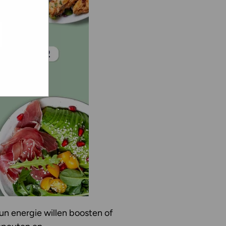
e hoe zij
ed
g). Er
code van
teeds
hun energie willen boosten of