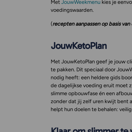
Met
JouwWeekmenu
kies je eenvo
voedingswaarden.
(
recepten aanpassen op basis van
JouwKetoPlan
Met JouwKetoPlan geef je jouw cl
te pakken. Dit speciaal door Jou
nodig heeft: een heldere gids boor
de dagelijkse voeding eruit moet 
slimme opbouwfase én een afbouwfa
zonder dat jij zelf uren kwijt be
helpt hun doelen te behalen: veilig
Klaar om slimmer te