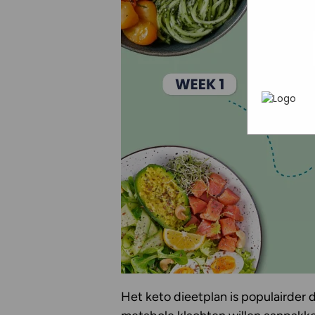
In het
P
heen te
uw pers
werken 
wordt g
je brows
adverten
Het keto dieetplan is populairder d