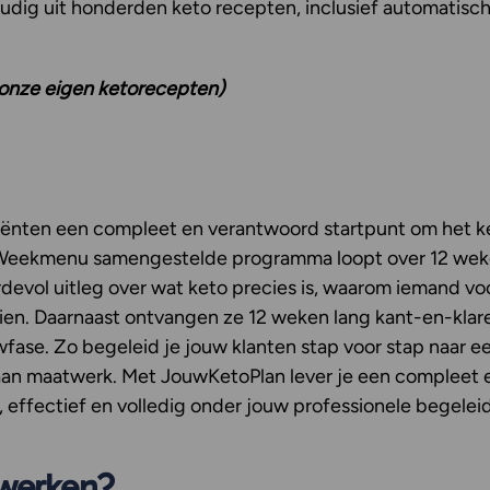
udig uit honderden keto recepten, inclusief automatische
 onze eigen ketorecepten)
iënten een compleet en verantwoord startpunt om het k
wWeekmenu samengestelde programma loopt over 12 weken
devol uitleg over wat keto precies is, waarom iemand vo
zien. Daarnaast ontvangen ze 12 weken lang kant-en-klar
se. Zo begeleid je jouw klanten stap voor stap naar ee
nt aan maatwerk. Met JouwKetoPlan lever je een compleet
, effectief en volledig onder jouw professionele begelei
 werken?