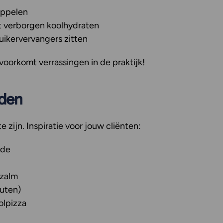
appelen
 verborgen koolhydraten
suikervervangers zitten
orkomt verrassingen in de praktijk!
lden
e zijn. Inspiratie voor jouw cliënten:
ade
zalm
uten)
olpizza