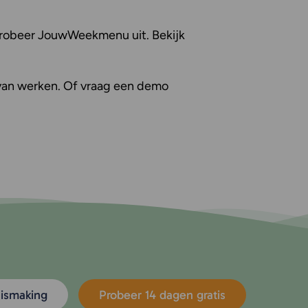
 Probeer JouwWeekmenu uit. Bekijk
r van werken. Of vraag een demo
nismaking
Probeer 14 dagen gratis