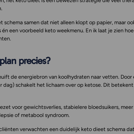
n, het keto dieet is een bewezen strategie die veel the
.
t schema samen dat niet alleen klopt op papier, maar ook
es én een voorbeeld keto weekmenu. En ik laat je zien h
nten.
plan precies?
chuift de energiebron van koolhydraten naar vetten. Doo
dag) schakelt het lichaam over op ketose. Dit betekent 
zet voor gewichtsverlies, stabielere bloedsuikers, meer
lepsie of metabool syndroom.
cliënten verwachten een duidelijk keto dieet schema dat 