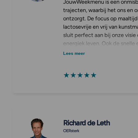
JouwWeekmenu is een onmisba
trajecten, waarbij het ons en 
ontzorgt. De focus op maaltijde
lactosevrije en vrij van kunstma
sluit perfect aan bij onze visi
energiek leven. Ook de snelle 
service naar ons als partner er
Lees meer
positief. JouwWeekmenu heeft
gemaakt in hoe onze klanten 
★★★★★
ervaren: als een verrijking in p
beperking
Richard de Leth
OERsterk