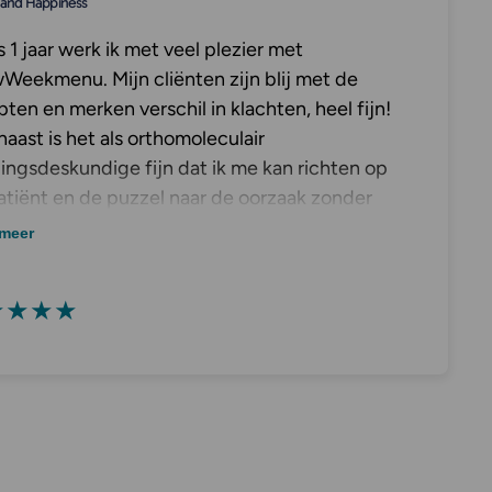
 and Happiness
 1 jaar werk ik met veel plezier met
Weekmenu. Mijn cliënten zijn blij met de
ten en merken verschil in klachten, heel fijn!
aast is het als orthomoleculair
ingsdeskundige fijn dat ik me kan richten op
atiënt en de puzzel naar de oorzaak zonder
ik bezig hoef te zijn met recepten ontwikkelen.
meer
★★★★