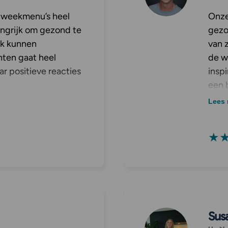
l weekmenu’s heel
Onze
elangrijk om gezond te
gezo
ok kunnen
van 
nten gaat heel
de w
ar positieve reacties
insp
een 
de w
Lees 
dat z
erva
★
Sus