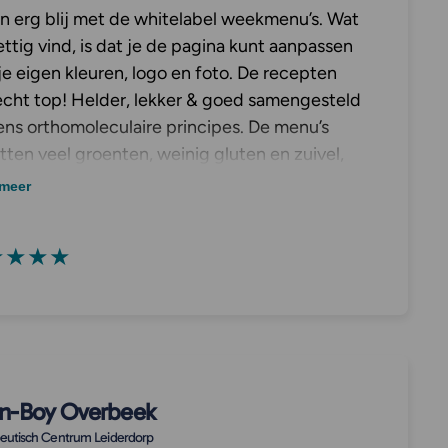
en erg blij met de whitelabel weekmenu’s. Wat
ettig vind, is dat je de pagina kunt aanpassen
je eigen kleuren, logo en foto. De recepten
 echt top! Helder, lekker & goed samengesteld
ens orthomoleculaire principes. De menu’s
tten veel groenten, weinig gluten en zuivel,
en veel variatie en zorgen voor een goede
meer
ouding tussen koolhydraten, vetten en
tten. Ik ben erg tevreden!
★★★★
n-Boy Overbeek
eutisch Centrum Leiderdorp