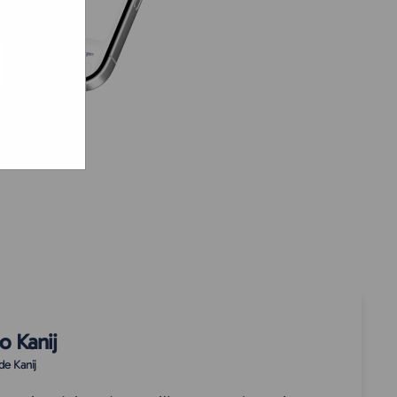
e hoe zij
ed
g). Er
code van
teeds
o Kanij
e Kanij