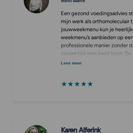
Brands Balance
Een gezond voedingsadvies sta
mijn werk als orthomoleculair 
jouwweekmenu kun je heerlij
weekmenu’s aanbieden op een
professionele manier zonder d
zoveel tijd mee kwijt bent. De
opstart voor mij was echt fant
Lees meer
time had ik de mogelijkheid om
Jouwweekmenu aan te bieden
★★★★★
Karen Alferink