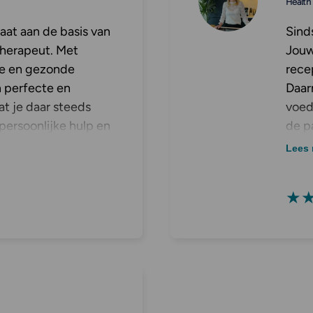
Health
at aan de basis van
Sinds
therapeut. Met
Jouw
ke en gezonde
recep
 perfecte en
Daarn
at je daar steeds
voed
 persoonlijke hulp en
de p
astisch en binnen no
dat 
Lees 
 mijn cliënten
.
★