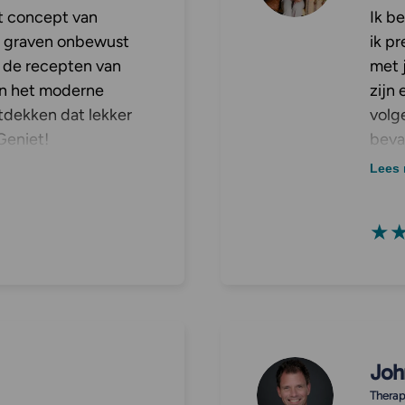
et concept van
Ik b
 graven onbewust
ik pr
 de recepten van
met 
in het moderne
zijn
tdekken dat lekker
volg
Geniet!
beva
bied
Lees 
verh
eiwi
★
Joh
Therap