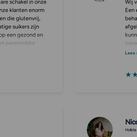
re schakel in onze
Wij 
onze klanten enorm
Een 
n die glutenvrij,
beha
tige suikers zijn
afge
e op een gezond en
kunn
en persoonlijke
pass
varen we als zeer
hier
Lees 
 echt het verschil
darm
hun voedingspatroon
onze
★
laats van een
inmi
Jou
Nic
Holista