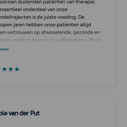
voorzien duizenden patiënten van therapie.
essentieel onderdeel van onze
ndeltrajecten is de juiste voeding. De
lopen jaren hebben onze patiënten altijd
en vertrouwen op afwisselende, gezonde en
ende voeding dankzij JouwWeekmenu. Mede
door konden zij herstellen van hun vage maag-
meer
klachten. Mijn orthomoleculair therapeuten,
 MDL arts en ikzelf (Methode Kanij) zijn
★★★★
ddels zelf ook actieve fans van
wWeekmenu!
ole van der Put