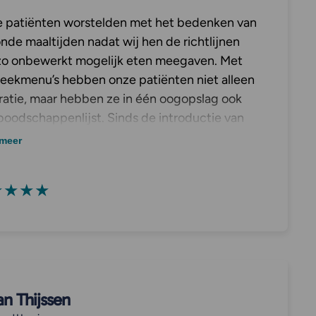
 patiënten worstelden met het bedenken van
nde maaltijden nadat wij hen de richtlijnen
zo onbewerkt mogelijk eten meegaven. Met
eekmenu’s hebben onze patiënten niet alleen
iratie, maar hebben ze in één oogopslag ook
boodschappenlijst. Sinds de introductie van
eekmenu’s horen wij van onze patiënten terug
meer
e het leuk vinden en vooral als stressvrij
ren
★★★★
an Thijssen