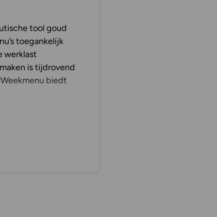
tische tool goud
u’s toegankelijk
e werklast
 maken is tijdrovend
uwWeekmenu biedt