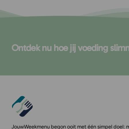
Ontdek nu hoe jij voeding slim
JouwWeekmenu
begon ooit met één simpel doel: