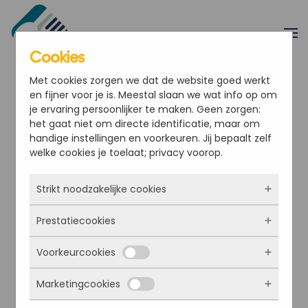
Overslaan en naar de inhoud gaan
Cookies
Met cookies zorgen we dat de website goed werkt
en fijner voor je is. Meestal slaan we wat info op om
je ervaring persoonlijker te maken. Geen zorgen:
het gaat niet om directe identificatie, maar om
handige instellingen en voorkeuren. Jij bepaalt zelf
welke cookies je toelaat; privacy voorop.
Strikt noodzakelijke cookies
Prestatiecookies
Deze cookies zorgen ervoor dat de website
überhaupt werkt. Ze zijn dus altijd actief en
Voorkeurcookies
kunnen niet worden uitgezet. Meestal worden
Met deze cookies zien we hoe vaak onze site
ze alleen geplaatst als jij iets doet, zoals
bezocht wordt, waar bezoekers vandaan
inloggen, een formulier invullen of je
Marketingcookies
komen en welke pagina’s populair zijn. Zo
Deze cookies onthouden jouw voorkeuren.
privacyvoorkeuren opslaan. Je kunt je browser
kunnen we de website blijven verbeteren.
Bijvoorbeeld taalkeuze of ingevulde gegevens.