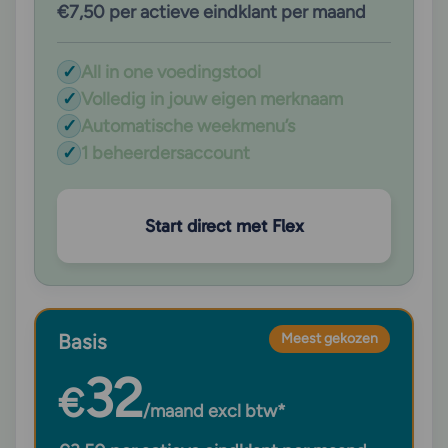
€7,50 per actieve eindklant per maand
✓
All in one voedingstool
✓
Volledig in jouw eigen merknaam
✓
Automatische weekmenu’s
✓
1 beheerdersaccount
Start direct met Flex
Basis
Meest gekozen
32
€
/maand excl btw*