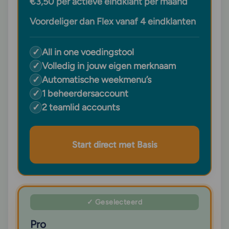
€3,50 per actieve eindklant per maand
Voordeliger dan Flex vanaf 4 eindklanten
✓
All in one voedingstool
✓
Volledig in jouw eigen merknaam
✓
Automatische weekmenu’s
✓
1 beheerdersaccount
✓
2 teamlid accounts
Start direct met Basis
✓ Geselecteerd
Pro