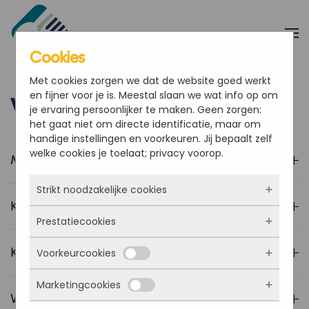
Overslaan en naar de inhoud gaan
Cookies
Met cookies zorgen we dat de website goed werkt
en fijner voor je is. Meestal slaan we wat info op om
Veelgestelde vragen
je ervaring persoonlijker te maken. Geen zorgen:
het gaat niet om directe identificatie, maar om
handige instellingen en voorkeuren. Jij bepaalt zelf
welke cookies je toelaat; privacy voorop.
Moet ik dit verkopen aan mijn klanten?
Strikt noodzakelijke cookies
Kan een klant betalen via Mollie?
Prestatiecookies
Deze cookies zorgen ervoor dat de website
überhaupt werkt. Ze zijn dus altijd actief en
Krijg ik begeleiding bij het opstarten?
Voorkeurcookies
kunnen niet worden uitgezet. Meestal worden
Met deze cookies zien we hoe vaak onze site
ze alleen geplaatst als jij iets doet, zoals
bezocht wordt, waar bezoekers vandaan
inloggen, een formulier invullen of je
Marketingcookies
komen en welke pagina’s populair zijn. Zo
Deze cookies onthouden jouw voorkeuren.
Waar kan ik terecht met vragen?
privacyvoorkeuren opslaan. Je kunt je browser
kunnen we de website blijven verbeteren.
Bijvoorbeeld taalkeuze of ingevulde gegevens.