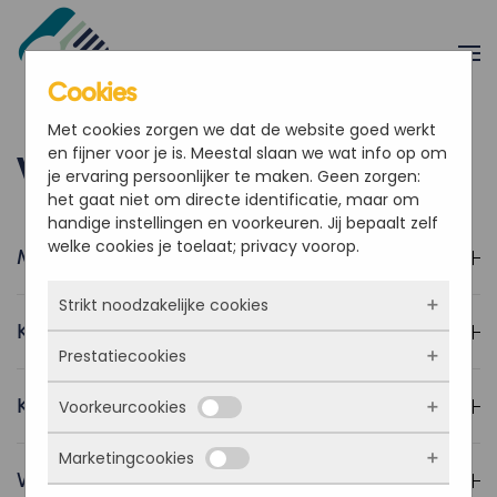
Overslaan en naar de inhoud gaan
Cookies
Met cookies zorgen we dat de website goed werkt
en fijner voor je is. Meestal slaan we wat info op om
Veelgestelde vragen
je ervaring persoonlijker te maken. Geen zorgen:
het gaat niet om directe identificatie, maar om
handige instellingen en voorkeuren. Jij bepaalt zelf
welke cookies je toelaat; privacy voorop.
Moet ik dit verkopen aan mijn klanten?
Strikt noodzakelijke cookies
Kan een klant betalen via Mollie?
Prestatiecookies
Deze cookies zorgen ervoor dat de website
überhaupt werkt. Ze zijn dus altijd actief en
Krijg ik begeleiding bij het opstarten?
Voorkeurcookies
kunnen niet worden uitgezet. Meestal worden
Met deze cookies zien we hoe vaak onze site
ze alleen geplaatst als jij iets doet, zoals
bezocht wordt, waar bezoekers vandaan
inloggen, een formulier invullen of je
Marketingcookies
komen en welke pagina’s populair zijn. Zo
Deze cookies onthouden jouw voorkeuren.
Waar kan ik terecht met vragen?
privacyvoorkeuren opslaan. Je kunt je browser
kunnen we de website blijven verbeteren.
Bijvoorbeeld taalkeuze of ingevulde gegevens.