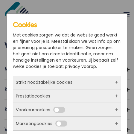
Overslaan en naar de inhoud gaan
Cookies
Met cookies zorgen we dat de website goed werkt
en fijner voor je is. Meestal slaan we wat info op om
Veelgestelde vragen
je ervaring persoonlijker te maken. Geen zorgen:
het gaat niet om directe identificatie, maar om
handige instellingen en voorkeuren. Jij bepaalt zelf
welke cookies je toelaat; privacy voorop.
Moet ik dit verkopen aan mijn klanten?
Strikt noodzakelijke cookies
Kan een klant betalen via Mollie?
Prestatiecookies
Deze cookies zorgen ervoor dat de website
überhaupt werkt. Ze zijn dus altijd actief en
Krijg ik begeleiding bij het opstarten?
Voorkeurcookies
kunnen niet worden uitgezet. Meestal worden
Met deze cookies zien we hoe vaak onze site
ze alleen geplaatst als jij iets doet, zoals
bezocht wordt, waar bezoekers vandaan
inloggen, een formulier invullen of je
Marketingcookies
komen en welke pagina’s populair zijn. Zo
Deze cookies onthouden jouw voorkeuren.
Waar kan ik terecht met vragen?
privacyvoorkeuren opslaan. Je kunt je browser
kunnen we de website blijven verbeteren.
Bijvoorbeeld taalkeuze of ingevulde gegevens.