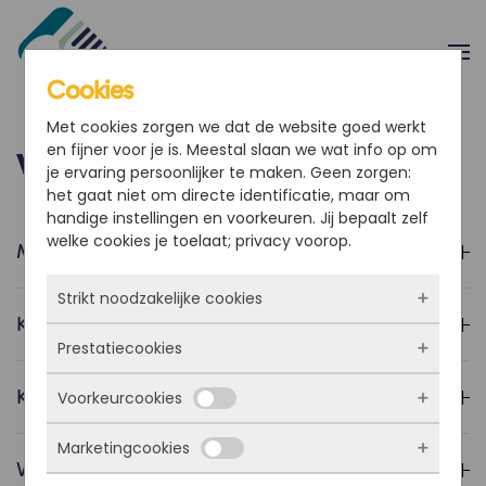
Overslaan en naar de inhoud gaan
Cookies
Met cookies zorgen we dat de website goed werkt
en fijner voor je is. Meestal slaan we wat info op om
Veelgestelde vragen
je ervaring persoonlijker te maken. Geen zorgen:
het gaat niet om directe identificatie, maar om
handige instellingen en voorkeuren. Jij bepaalt zelf
welke cookies je toelaat; privacy voorop.
Moet ik dit verkopen aan mijn klanten?
Strikt noodzakelijke cookies
Kan een klant betalen via Mollie?
Prestatiecookies
Deze cookies zorgen ervoor dat de website
überhaupt werkt. Ze zijn dus altijd actief en
Krijg ik begeleiding bij het opstarten?
Voorkeurcookies
kunnen niet worden uitgezet. Meestal worden
Met deze cookies zien we hoe vaak onze site
ze alleen geplaatst als jij iets doet, zoals
bezocht wordt, waar bezoekers vandaan
inloggen, een formulier invullen of je
Marketingcookies
komen en welke pagina’s populair zijn. Zo
Deze cookies onthouden jouw voorkeuren.
Waar kan ik terecht met vragen?
privacyvoorkeuren opslaan. Je kunt je browser
kunnen we de website blijven verbeteren.
Bijvoorbeeld taalkeuze of ingevulde gegevens.