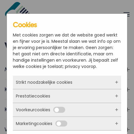
Overslaan en naar de inhoud gaan
Cookies
Met cookies zorgen we dat de website goed werkt
en fijner voor je is. Meestal slaan we wat info op om
Veelgestelde vragen
je ervaring persoonlijker te maken. Geen zorgen:
het gaat niet om directe identificatie, maar om
handige instellingen en voorkeuren. Jij bepaalt zelf
welke cookies je toelaat; privacy voorop.
Moet ik dit verkopen aan mijn klanten?
Strikt noodzakelijke cookies
Kan een klant betalen via Mollie?
Prestatiecookies
Deze cookies zorgen ervoor dat de website
überhaupt werkt. Ze zijn dus altijd actief en
Krijg ik begeleiding bij het opstarten?
Voorkeurcookies
kunnen niet worden uitgezet. Meestal worden
Met deze cookies zien we hoe vaak onze site
ze alleen geplaatst als jij iets doet, zoals
bezocht wordt, waar bezoekers vandaan
inloggen, een formulier invullen of je
Marketingcookies
komen en welke pagina’s populair zijn. Zo
Deze cookies onthouden jouw voorkeuren.
Waar kan ik terecht met vragen?
privacyvoorkeuren opslaan. Je kunt je browser
kunnen we de website blijven verbeteren.
Bijvoorbeeld taalkeuze of ingevulde gegevens.