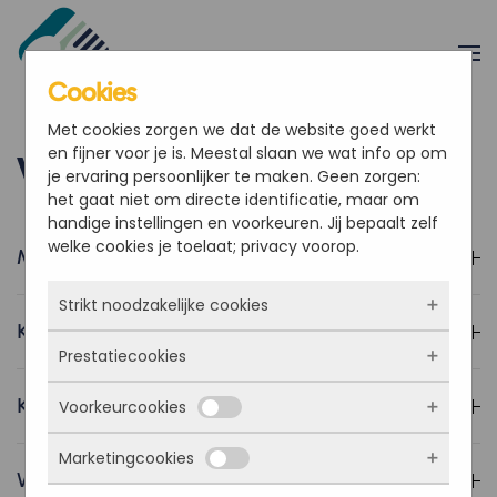
Overslaan en naar de inhoud gaan
Cookies
Met cookies zorgen we dat de website goed werkt
en fijner voor je is. Meestal slaan we wat info op om
Veelgestelde vragen
je ervaring persoonlijker te maken. Geen zorgen:
het gaat niet om directe identificatie, maar om
handige instellingen en voorkeuren. Jij bepaalt zelf
welke cookies je toelaat; privacy voorop.
Moet ik dit verkopen aan mijn klanten?
Strikt noodzakelijke cookies
Kan een klant betalen via Mollie?
Prestatiecookies
Deze cookies zorgen ervoor dat de website
überhaupt werkt. Ze zijn dus altijd actief en
Krijg ik begeleiding bij het opstarten?
Voorkeurcookies
kunnen niet worden uitgezet. Meestal worden
Met deze cookies zien we hoe vaak onze site
ze alleen geplaatst als jij iets doet, zoals
bezocht wordt, waar bezoekers vandaan
inloggen, een formulier invullen of je
Marketingcookies
komen en welke pagina’s populair zijn. Zo
Deze cookies onthouden jouw voorkeuren.
Waar kan ik terecht met vragen?
privacyvoorkeuren opslaan. Je kunt je browser
kunnen we de website blijven verbeteren.
Bijvoorbeeld taalkeuze of ingevulde gegevens.