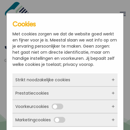
Overslaan en naar de inhoud gaan
Cookies
Met cookies zorgen we dat de website goed werkt
en fijner voor je is. Meestal slaan we wat info op om
John-Boy Overbeek
je ervaring persoonlijker te maken. Geen zorgen:
het gaat niet om directe identificatie, maar om
handige instellingen en voorkeuren. Jij bepaalt zelf
Geschreven door
Nick
op
3 maart 2026
.
welke cookies je toelaat; privacy voorop.
Strikt noodzakelijke cookies
Vorige
Volgende
Prestatiecookies
Deze cookies zorgen ervoor dat de website
überhaupt werkt. Ze zijn dus altijd actief en
Voorkeurcookies
kunnen niet worden uitgezet. Meestal worden
Met deze cookies zien we hoe vaak onze site
ze alleen geplaatst als jij iets doet, zoals
bezocht wordt, waar bezoekers vandaan
inloggen, een formulier invullen of je
Marketingcookies
komen en welke pagina’s populair zijn. Zo
Deze cookies onthouden jouw voorkeuren.
privacyvoorkeuren opslaan. Je kunt je browser
kunnen we de website blijven verbeteren.
Bijvoorbeeld taalkeuze of ingevulde gegevens.