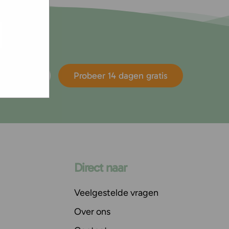
e hoe zij
ed
g). Er
code van
teeds
nismaking
Probeer 14 dagen gratis
Direct naar
Veelgestelde vragen
Over ons